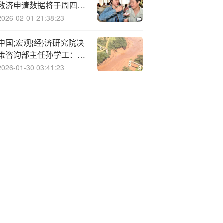
救济申请数据将于周四公
布
2026-02-01 21:38:23
中国;宏观{经}济研究院决
策咨询部主任孙学工：
“内稳外韧”应对冲击，中
2026-01-30 03:41:23
国经济的韧性与机遇