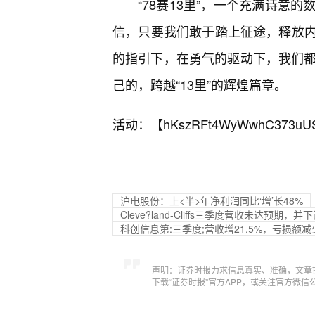
“78赛13里”，一个充满诗意
信，只要我们敢于踏上征途，释放
的指引下，在勇气的驱动下，我们都
己的，跨越“13里”的辉煌篇章。
活动：【
hKszRFt4WyWwhC373uU
沪电股份：上<半>年净利润同比‘增’长48%
Cleve?land-Cliffs三季度营收未达预期
科创信息第:三季度;营收增21.5%，亏损额减
声明：证券时报力求信息真实、准确，文章
下载“证券时报”官方APP，或关注官方微