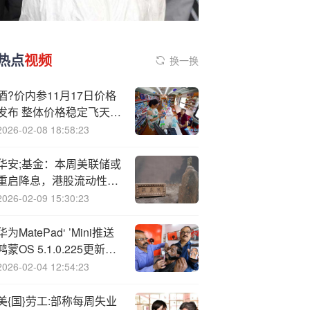
热点
视频
换一换
酒?价内参11月17日价格
发布 整体价格稳定飞天微
跌1元
2026-02-08 18:58:23
华安;基金：本周美联储或
重启降息，港股流动性有
望受益
2026-02-09 15:30:23
华为MatePad‘ ’Mini推送
鸿蒙OS 5.1.0.225更新：
首次公开麒麟9010芯片型
2026-02-04 12:54:23
号
美{国}劳工:部称每周失业