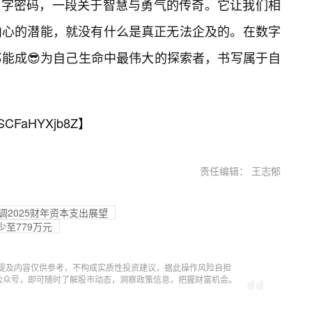
的数字密码，一段关于智慧与勇气的传奇。它让我们相
内心的潜能，就没有什么是真正无法企及的。在数字
能成😎为自己生命中最伟大的探索者，书写属于自
SCFaHYXjb8Z
】
责任编辑： 王志郁
，并下调2025财年资本支出展望
少至779万元
提及内容仅供参考，不构成实质性投资建议，据此操作风险自担
信公众号，即可随时了解股市动态，洞察政策信息，把握财富机会。