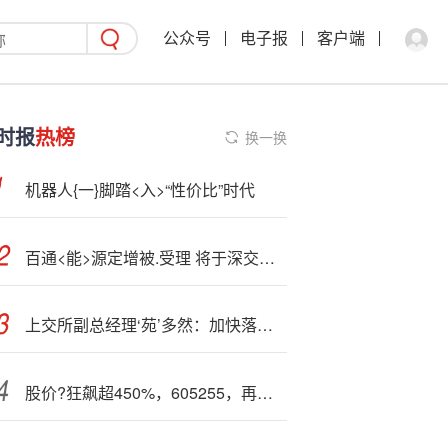
公众号
电子报
客户端
时报
热榜
换一换
机器人{一}脚踏<入>“性价比”时代
百通<能>源定增被.受理 将于深交所上市
上交所副总经理‘苑’多然：加快落地实施科创板“1+6”改革 推动前沿领域绿色创新成果转化
股价?狂飙超450%，605255，再次停牌核查！