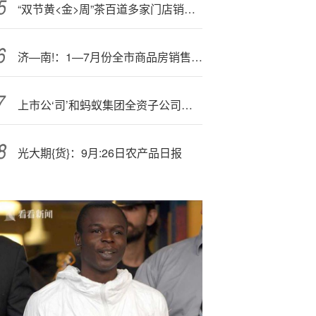
“双节黄<金>周”茶百道多家门店销量增长超1000%
济—南!：1—7月份全市商品房销售面积529.0万平方米
上市公‘司’和蚂蚁集团全资子公司之间有回购条款，厦门证监局认定“未及时完整披露”，事发原因是5年后收到的回购通知
光大期{货}：9月:26日农产品日报