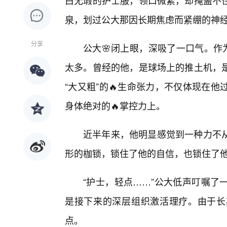
白无瑕的护士服，领口微紧，却掩盖不
泉，划过公大那因长期焦虑而紧绷的神
分享
公大🌸闭上眼，深吸了一口气。作
太多。曾经的他，是球场上的推土机，
“大又粗”的🔥生命张力，不仅体现在
身体绝对的🔥掌控力上。
近半年来，他明显感觉到一种力不
形的枷锁，锁住了他的自信，也锁住了
“护士，轻点……”公大低声叮嘱了
是接下来的深层组织激活理疗。由于长
点。