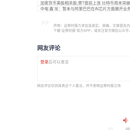
加密货币美股相关股;票?盘前上涨 比特币周末突破1
中电‘鑫’龙：暂未与阿里巴巴在AI芯片方面展开业
声明：证券时报力求信息真实、准确，文章提及内
下载“证券时报”官方APP，或关注官方微信公众
网友评论
登录
后可以发言
网友评论仅供其表达个人看法，并不表明证券时报立场