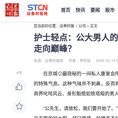
首页
快讯
要闻
股市
您当前的位置：
证券时报
>
公司
>
正文
护士轻点：公大男人的
走向巅峰？
来源：证券时报网
作者：李柱铭
2026-02-10 
在京城🙂最隐秘的一间私人康复会
点赞
的特殊气息。这种气味并不刺鼻，反而
商界叱咤风云、身形魁梧如铁塔般的男
“公先生，请放松，我们要开始了。