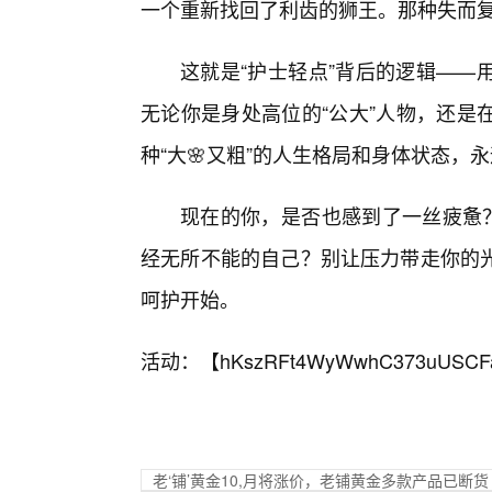
一个重新找回了利齿的狮王。那种失而复
这就是“护士轻点”背后的逻辑——
无论你是身处高位的“公大”人物，还是
种“大🌸又粗”的人生格局和身体状态，
现在的你，是否也感到了一丝疲惫？
经无所不能的自己？别让压力带走你的光
呵护开始。
活动：【
hKszRFt4WyWwhC373uUSCF
老‘铺’黄金10,月将涨价，老铺黄金多款产品已断货